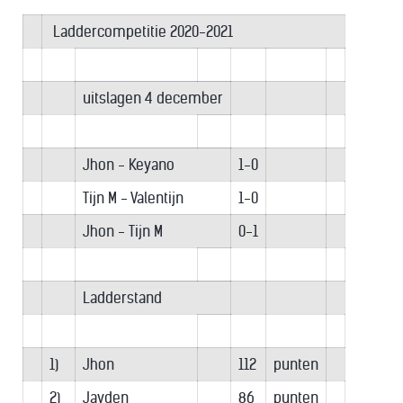
Laddercompetitie 2020-2021
uitslagen 4 december
Jhon - Keyano
1-0
Tijn M - Valentijn
1-0
Jhon - Tijn M
0-1
Ladderstand
1)
Jhon
112
punten
2)
Jayden
86
punten