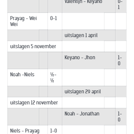
Valentijn - Keyano
0-
1
Prayag - Wei
0-1
Wei
uitslagen 1 april
uitslagen 5 november
Keyano - Jhon
1-
0
Noah -Niels
½-
½
uitslagen 29 april
uitslagen 12 november
Noah - Jonathan
1-
0
Niels - Prayag
1-0