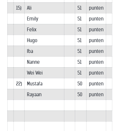
15)
Ali
51
punten
Emily
51
punten
Felix
51
punten
Hugo
51
punten
Iba
51
punten
Nanne
51
punten
Wei Wei
51
punten
22)
Mustafa
50
punten
Rayaan
50
punten