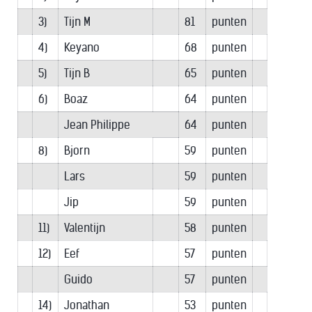
3)
Tijn M
81
punten
4)
Keyano
68
punten
5)
Tijn B
65
punten
6)
Boaz
64
punten
Jean Philippe
64
punten
8)
Bjorn
59
punten
Lars
59
punten
Jip
59
punten
11)
Valentijn
58
punten
12)
Eef
57
punten
Guido
57
punten
14)
Jonathan
53
punten