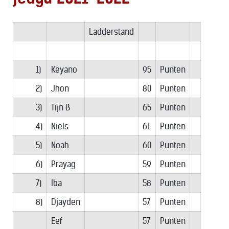
Ladderstand
1)
Keyano
95
Punten
2)
Jhon
80
Punten
3)
Tijn B
65
Punten
4)
Niels
61
Punten
5)
Noah
60
Punten
6)
Prayag
59
Punten
7)
Iba
58
Punten
8)
Djayden
57
Punten
Eef
57
Punten