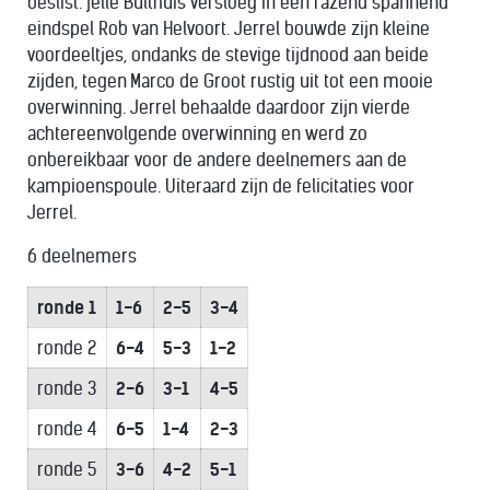
beslist. jelle Bulthuis versloeg in een razend spannend
eindspel Rob van Helvoort. Jerrel bouwde zijn kleine
voordeeltjes, ondanks de stevige tijdnood aan beide
zijden, tegen
Marco de Groot rustig uit tot een mooie
overwinning. Jerrel behaalde daardoor zijn vierde
achtereenvolgende overwinning en werd zo
onbereikbaar voor de andere deelnemers aan de
kampioenspoule. Uiteraard zijn de felicitaties voor
Jerrel.
6 deelnemers
ronde 1
1-6
2-5
3-4
ronde 2
6-4
5-3
1-2
ronde 3
2-6
3-1
4-5
ronde 4
6-5
1-4
2-3
ronde 5
3-6
4-2
5-1