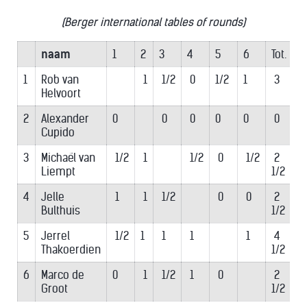
(Berger international tables of rounds)
naam
1
2
3
4
5
6
Tot.
pl
1
Rob van
1
1/2
0
1/2
1
3
Helvoort
2
Alexander
0
0
0
0
0
0
6
Cupido
3
Michaël van
1/2
1
1/2
0
1/2
2
5
Liempt
1/2
4
Jelle
1
1
1/2
0
0
2
3
Bulthuis
1/2
5
Jerrel
1/2
1
1
1
1
4
1
Thakoerdien
1/2
6
Marco de
0
1
1/2
1
0
2
4
Groot
1/2