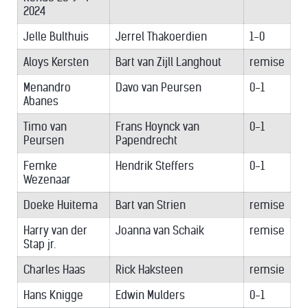
2024
Jelle Bulthuis
Jerrel Thakoerdien
1-0
Aloys Kersten
Bart van Zijll Langhout
remise
Menandro
Davo van Peursen
0-1
Abanes
Timo van
Frans Hoynck van
0-1
Peursen
Papendrecht
Femke
Hendrik Steffers
0-1
Wezenaar
Doeke Huitema
Bart van Strien
remise
Harry van der
Joanna van Schaik
remise
Stap jr.
Charles Haas
Rick Haksteen
remsie
Hans Knigge
Edwin Mulders
0-1