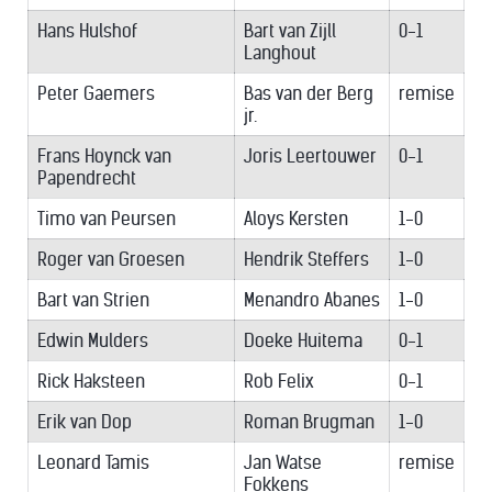
Hans Hulshof
Bart van Zijll
0-1
Langhout
Peter Gaemers
Bas van der Berg
remise
jr.
Frans Hoynck van
Joris Leertouwer
0-1
Papendrecht
Timo van Peursen
Aloys Kersten
1-0
Roger van Groesen
Hendrik Steffers
1-0
Bart van Strien
Menandro Abanes
1-0
Edwin Mulders
Doeke Huitema
0-1
Rick Haksteen
Rob Felix
0-1
Erik van Dop
Roman Brugman
1-0
Leonard Tamis
Jan Watse
remise
Fokkens