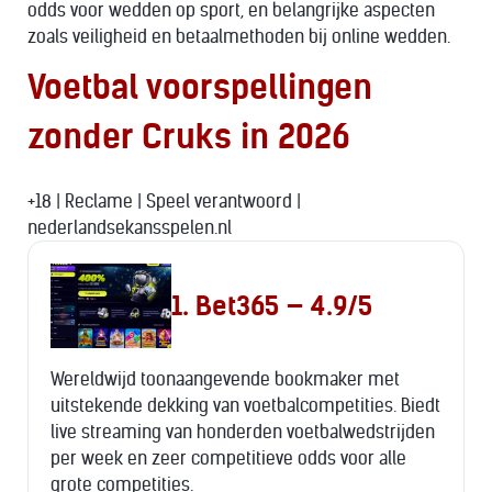
odds voor wedden op sport, en belangrijke aspecten
zoals veiligheid en betaalmethoden bij online wedden.
Voetbal voorspellingen
zonder Cruks in 2026
+18 | Reclame | Speel verantwoord |
nederlandsekansspelen.nl
1. Bet365 — 4.9/5
Wereldwijd toonaangevende bookmaker met
uitstekende dekking van voetbalcompetities. Biedt
live streaming van honderden voetbalwedstrijden
per week en zeer competitieve odds voor alle
grote competities.