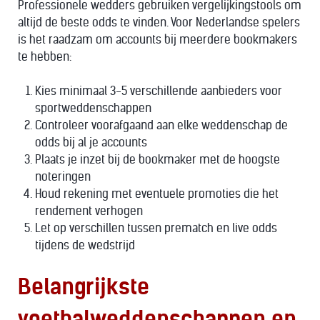
Professionele wedders gebruiken vergelijkingstools om
altijd de beste odds te vinden. Voor Nederlandse spelers
is het raadzam om accounts bij meerdere bookmakers
te hebben:
Kies minimaal 3-5 verschillende aanbieders voor
sportweddenschappen
Controleer voorafgaand aan elke weddenschap de
odds bij al je accounts
Plaats je inzet bij de bookmaker met de hoogste
noteringen
Houd rekening met eventuele promoties die het
rendement verhogen
Let op verschillen tussen prematch en live odds
tijdens de wedstrijd
Belangrijkste
voetbalweddenschappen en