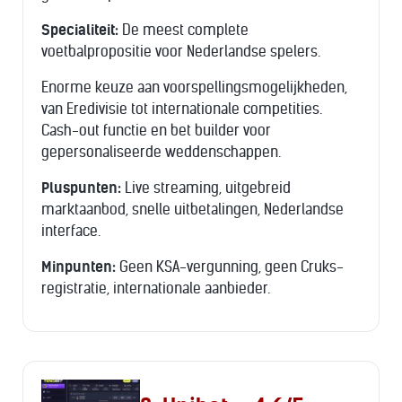
Specialiteit:
De meest complete
voetbalpropositie voor Nederlandse spelers.
Enorme keuze aan voorspellingsmogelijkheden,
van Eredivisie tot internationale competities.
Cash-out functie en bet builder voor
gepersonaliseerde weddenschappen.
Pluspunten:
Live streaming, uitgebreid
marktaanbod, snelle uitbetalingen, Nederlandse
interface.
Minpunten:
Geen KSA-vergunning, geen Cruks-
registratie, internationale aanbieder.