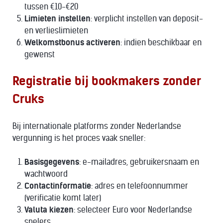
tussen €10-€20
Limieten instellen
: verplicht instellen van deposit-
en verlieslimieten
Welkomstbonus activeren
: indien beschikbaar en
gewenst
Registratie bij bookmakers zonder
Cruks
Bij internationale platforms zonder Nederlandse
vergunning is het proces vaak sneller:
Basisgegevens
: e-mailadres, gebruikersnaam en
wachtwoord
Contactinformatie
: adres en telefoonnummer
(verificatie komt later)
Valuta kiezen
: selecteer Euro voor Nederlandse
spelers