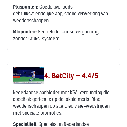
Pluspunten:
Goede live-odds,
gebruiksvriendelijke app, snelle verwerking van
weddenschappen.
Minpunten:
Geen Nederlandse vergunning,
zonder Cruks-systeem.
4. BetCity — 4.4/5
Nederlandse aanbieder met KSA-vergunning die
specifiek gericht is op de lokale markt. Biedt
weddenschappen op alle Eredivisie-wedstrijden
met speciale promoties.
Specialiteit:
Specialist in Nederlandse