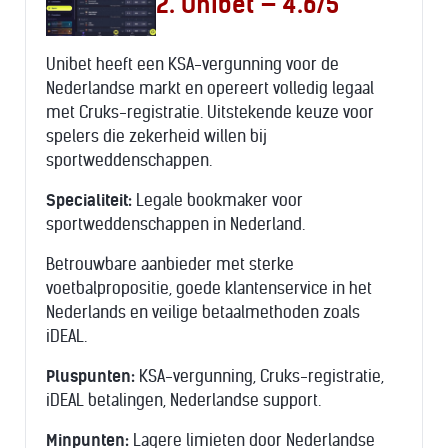
2. Unibet — 4.6/5
Unibet heeft een KSA-vergunning voor de
Nederlandse markt en opereert volledig legaal
met Cruks-registratie. Uitstekende keuze voor
spelers die zekerheid willen bij
sportweddenschappen.
Specialiteit:
Legale bookmaker voor
sportweddenschappen in Nederland.
Betrouwbare aanbieder met sterke
voetbalpropositie, goede klantenservice in het
Nederlands en veilige betaalmethoden zoals
iDEAL.
Pluspunten:
KSA-vergunning, Cruks-registratie,
iDEAL betalingen, Nederlandse support.
Minpunten:
Lagere limieten door Nederlandse