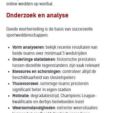
online wedden op voetbal.
Onderzoek en analyse
Goede voorbereiding is de basis van succesvolle
sportweddenschappen:
Vorm analyseren
: bekijk recente resultaten van
beide teams over minimaal 5 wedstrijden
Onderlinge statistieken
: historische prestaties
tussen dezelfde tegenstanders zijn vaak relevant
Blessures en schorsingen
: controleer altijd de
beschikbaarheid van sleutelspelers
Thuisvoordeel
: sommige teams presteren
significant beter in eigen stadion
Motivatie
: degradatiestrijd, Champions League-
kwalificatie en derbys beïnvloeden inzet
Weersomstandigheden
: extreme weersituaties