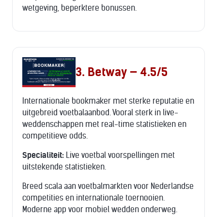
wetgeving, beperktere bonussen.
3. Betway — 4.5/5
Internationale bookmaker met sterke reputatie en
uitgebreid voetbalaanbod. Vooral sterk in live-
weddenschappen met real-time statistieken en
competitieve odds.
Specialiteit:
Live voetbal voorspellingen met
uitstekende statistieken.
Breed scala aan voetbalmarkten voor Nederlandse
competities en internationale toernooien.
Moderne app voor mobiel wedden onderweg.