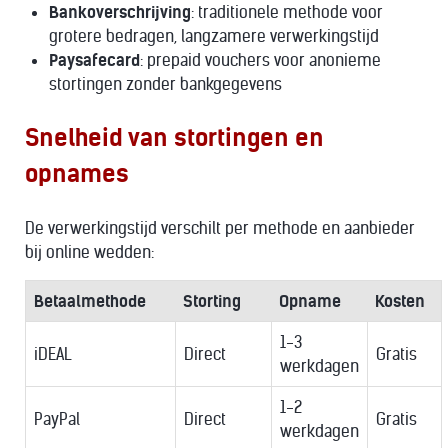
Bankoverschrijving
: traditionele methode voor
grotere bedragen, langzamere verwerkingstijd
Paysafecard
: prepaid vouchers voor anonieme
stortingen zonder bankgegevens
Snelheid van stortingen en
opnames
De verwerkingstijd verschilt per methode en aanbieder
bij online wedden:
Betaalmethode
Storting
Opname
Kosten
1-3
iDEAL
Direct
Gratis
werkdagen
1-2
PayPal
Direct
Gratis
werkdagen