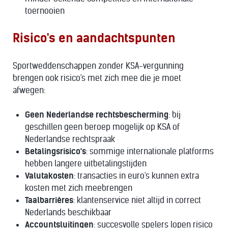
toernooien
Risico's en aandachtspunten
Sportweddenschappen zonder KSA-vergunning
brengen ook risico's met zich mee die je moet
afwegen:
Geen Nederlandse rechtsbescherming
: bij
geschillen geen beroep mogelijk op KSA of
Nederlandse rechtspraak
Betalingsrisico's
: sommige internationale platforms
hebben langere uitbetalingstijden
Valutakosten
: transacties in euro's kunnen extra
kosten met zich meebrengen
Taalbarrières
: klantenservice niet altijd in correct
Nederlands beschikbaar
Accountsluitingen
: succesvolle spelers lopen risico