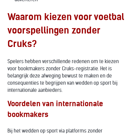
Waarom kiezen voor voetbal
voorspellingen zonder
Cruks?
Spelers hebben verschillende redenen om te kiezen
voor bookmakers zonder Cruks-registratie. Het is
belangrijk deze afweging bewust te maken en de
consequenties te begrijpen van wedden op sport bij
internationale aanbieders.
Voordelen van internationale
bookmakers
Bij het wedden op sport via platforms zonder