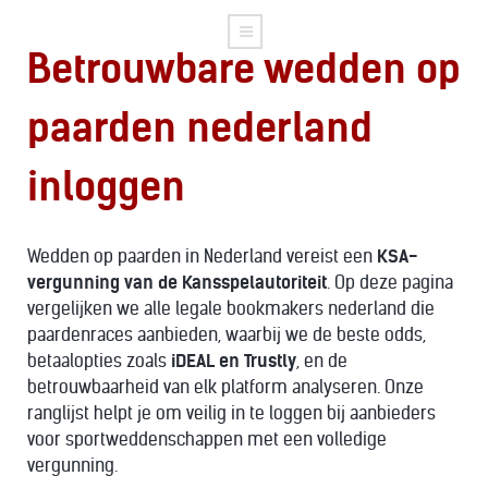
Betrouwbare wedden op
paarden nederland
inloggen
Wedden op paarden in Nederland vereist een
KSA-
vergunning van de Kansspelautoriteit
. Op deze pagina
vergelijken we alle legale bookmakers nederland die
paardenraces aanbieden, waarbij we de beste odds,
betaalopties zoals
iDEAL en Trustly
, en de
betrouwbaarheid van elk platform analyseren. Onze
ranglijst helpt je om veilig in te loggen bij aanbieders
voor sportweddenschappen met een volledige
vergunning.