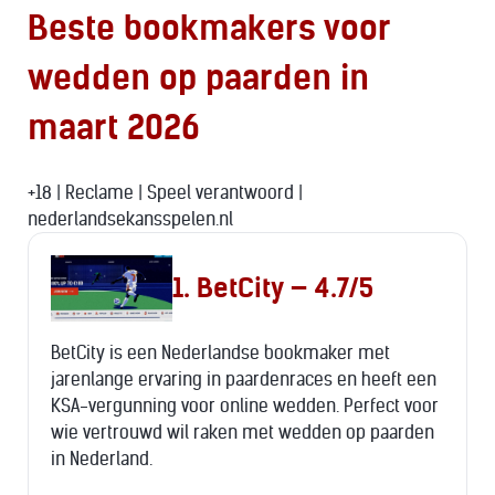
Beste bookmakers voor
wedden op paarden in
maart 2026
+18 | Reclame | Speel verantwoord |
nederlandsekansspelen.nl
1. BetCity — 4.7/5
BetCity is een Nederlandse bookmaker met
jarenlange ervaring in paardenraces en heeft een
KSA-vergunning voor online wedden. Perfect voor
wie vertrouwd wil raken met wedden op paarden
in Nederland.