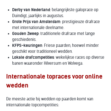
Derby van Nederland
: belangrijkste galoprace op
Duindigt, jaarlijks in augustus.
Grote Prijs van Amsterdam
: prestigieuze drafrace
met internationale deelname.
Gouden Zweep
: traditionele drafrace met lange
geschiedenis.
KFPS-keuringen
: Friese paarden, hoewel minder
geschikt voor traditioneel wedden.
Lokale drafcompetities
: wekelijkse races op diverse
banen waaronder Hilversum en Wolvega.
Internationale topraces voor online
wedden
De meeste actie bij wedden op paarden komt van
internationale topcompetities: