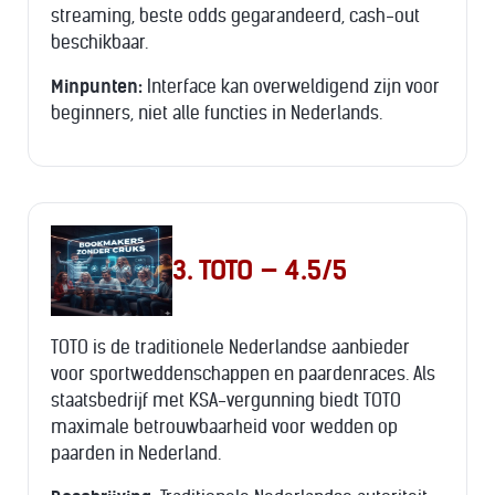
streaming, beste odds gegarandeerd, cash-out
beschikbaar.
Minpunten:
Interface kan overweldigend zijn voor
beginners, niet alle functies in Nederlands.
3. TOTO — 4.5/5
TOTO is de traditionele Nederlandse aanbieder
voor sportweddenschappen en paardenraces. Als
staatsbedrijf met KSA-vergunning biedt TOTO
maximale betrouwbaarheid voor wedden op
paarden in Nederland.