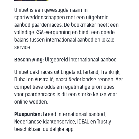
Unibet is een gevestigde naam in
sportweddenschappen met een uitgebreid
aanbod paardenraces. De bookmaker heeft een
volledige KSA-vergunning en biedt een goede
balans tussen internationaal aanbod en lokale
service.
Beschrijving:
Uitgebreid internationaal aanbod
Unibet dekt races uit Engeland, Ierland, Frankrijk,
Dubai en Australië, naast Nederlandse rennen. Met
competitieve odds en regelmatige promoties
voor paardenraces is dit een sterke keuze voor
online wedden.
Pluspunten:
Breed internationaal aanbod,
Nederlandse klantenservice, iDEAL en Trustly
beschikbaar, duidelijke app.