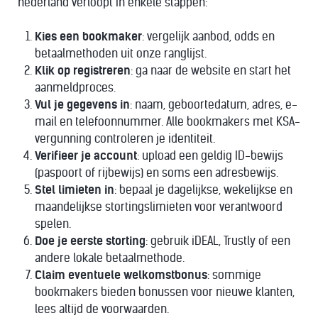
nederland verloopt in enkele stappen:
Kies een bookmaker
: vergelijk aanbod, odds en
betaalmethoden uit onze ranglijst.
Klik op registreren
: ga naar de website en start het
aanmeldproces.
Vul je gegevens in
: naam, geboortedatum, adres, e-
mail en telefoonnummer. Alle bookmakers met KSA-
vergunning controleren je identiteit.
Verifieer je account
: upload een geldig ID-bewijs
(paspoort of rijbewijs) en soms een adresbewijs.
Stel limieten in
: bepaal je dagelijkse, wekelijkse en
maandelijkse stortingslimieten voor verantwoord
spelen.
Doe je eerste storting
: gebruik iDEAL, Trustly of een
andere lokale betaalmethode.
Claim eventuele welkomstbonus
: sommige
bookmakers bieden bonussen voor nieuwe klanten,
lees altijd de voorwaarden.