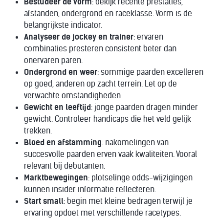
Bestudeer de vorm
: bekijk recente prestaties,
afstanden, ondergrond en raceklasse. Vorm is de
belangrijkste indicator.
Analyseer de jockey en trainer
: ervaren
combinaties presteren consistent beter dan
onervaren paren.
Ondergrond en weer
: sommige paarden excelleren
op goed, anderen op zacht terrein. Let op de
verwachte omstandigheden.
Gewicht en leeftijd
: jonge paarden dragen minder
gewicht. Controleer handicaps die het veld gelijk
trekken.
Bloed en afstamming
: nakomelingen van
succesvolle paarden erven vaak kwaliteiten. Vooral
relevant bij debutanten.
Marktbewegingen
: plotselinge odds-wijzigingen
kunnen insider informatie reflecteren.
Start small
: begin met kleine bedragen terwijl je
ervaring opdoet met verschillende racetypes.