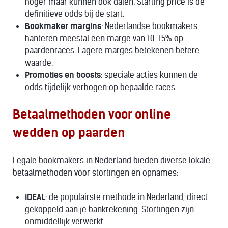
hoger maar kunnen ook dalen. Starting price is de
definitieve odds bij de start.
Bookmaker margins
: Nederlandse bookmakers
hanteren meestal een marge van 10-15% op
paardenraces. Lagere marges betekenen betere
waarde.
Promoties en boosts
: speciale acties kunnen de
odds tijdelijk verhogen op bepaalde races.
Betaalmethoden voor online
wedden op paarden
Legale bookmakers in Nederland bieden diverse lokale
betaalmethoden voor stortingen en opnames:
iDEAL
: de populairste methode in Nederland, direct
gekoppeld aan je bankrekening. Stortingen zijn
onmiddellijk verwerkt.