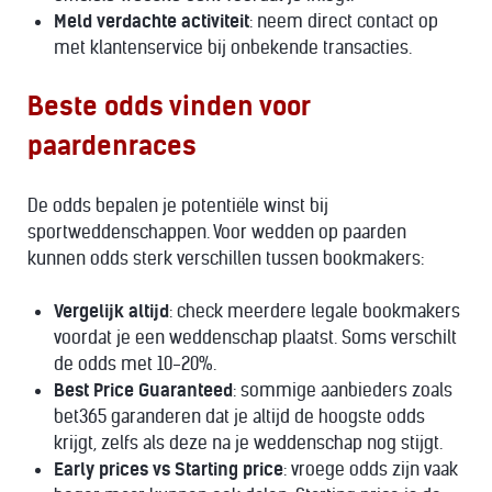
Meld verdachte activiteit
: neem direct contact op
met klantenservice bij onbekende transacties.
Beste odds vinden voor
paardenraces
De odds bepalen je potentiële winst bij
sportweddenschappen. Voor wedden op paarden
kunnen odds sterk verschillen tussen bookmakers:
Vergelijk altijd
: check meerdere legale bookmakers
voordat je een weddenschap plaatst. Soms verschilt
de odds met 10-20%.
Best Price Guaranteed
: sommige aanbieders zoals
bet365 garanderen dat je altijd de hoogste odds
krijgt, zelfs als deze na je weddenschap nog stijgt.
Early prices vs Starting price
: vroege odds zijn vaak