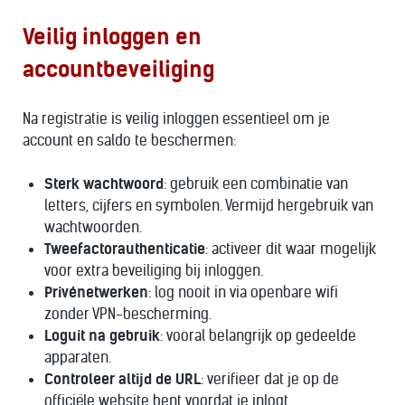
Veilig inloggen en
accountbeveiliging
Na registratie is veilig inloggen essentieel om je
account en saldo te beschermen:
Sterk wachtwoord
: gebruik een combinatie van
letters, cijfers en symbolen. Vermijd hergebruik van
wachtwoorden.
Tweefactorauthenticatie
: activeer dit waar mogelijk
voor extra beveiliging bij inloggen.
Privénetwerken
: log nooit in via openbare wifi
zonder VPN-bescherming.
Loguit na gebruik
: vooral belangrijk op gedeelde
apparaten.
Controleer altijd de URL
: verifieer dat je op de
officiële website bent voordat je inlogt.