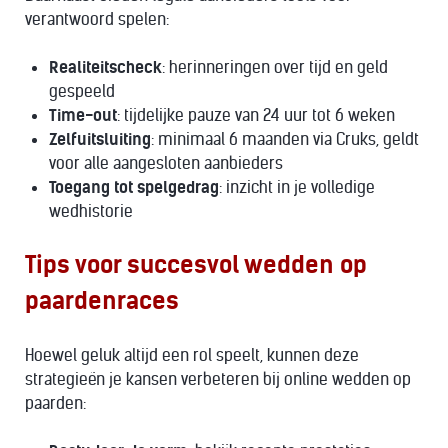
verantwoord spelen:
Realiteitscheck
: herinneringen over tijd en geld
gespeeld
Time-out
: tijdelijke pauze van 24 uur tot 6 weken
Zelfuitsluiting
: minimaal 6 maanden via Cruks, geldt
voor alle aangesloten aanbieders
Toegang tot spelgedrag
: inzicht in je volledige
wedhistorie
Tips voor succesvol wedden op
paardenraces
Hoewel geluk altijd een rol speelt, kunnen deze
strategieën je kansen verbeteren bij online wedden op
paarden: