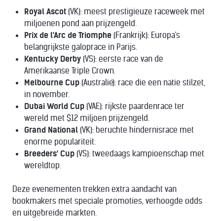
Royal Ascot
(VK): meest prestigieuze raceweek met
miljoenen pond aan prijzengeld.
Prix de l'Arc de Triomphe
(Frankrijk): Europa's
belangrijkste galoprace in Parijs.
Kentucky Derby
(VS): eerste race van de
Amerikaanse Triple Crown.
Melbourne Cup
(Australië): race die een natie stilzet,
in november.
Dubai World Cup
(VAE): rijkste paardenrace ter
wereld met $12 miljoen prijzengeld.
Grand National
(VK): beruchte hindernisrace met
enorme populariteit.
Breeders' Cup
(VS): tweedaags kampioenschap met
wereldtop.
Deze evenementen trekken extra aandacht van
bookmakers met speciale promoties, verhoogde odds
en uitgebreide markten.