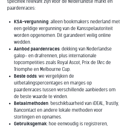
specifiek relevant zijn voor de Nederlandse markt en
paardenraces:
KSA-vergunning
: alleen bookmakers nederland met
een geldige vergunning van de Kansspelautoriteit
worden opgenomen. Dit garandeert veilig online
wedden.
Aanbod paardenraces
: dekking van Nederlandse
galop- en drafrennen, plus internationale
topcompetities zoals Royal Ascot, Prix de l'Arc de
Triomphe en Melbourne Cup.
Beste odds
: we vergelijken de
uitbetalingspercentages en marges op
paardenraces tussen verschillende aanbieders om
de beste waarde te vinden.
Betaalmethoden
: beschikbaarheid van iDEAL, Trustly,
Bancontact en andere lokale methoden voor
stortingen en opnames.
Gebruiksgemak
: hoe eenvoudig is registreren,