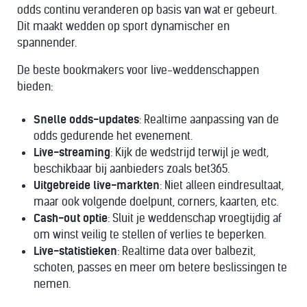
odds continu veranderen op basis van wat er gebeurt.
Dit maakt wedden op sport dynamischer en
spannender.
De beste bookmakers voor live-weddenschappen
bieden:
Snelle odds-updates
: Realtime aanpassing van de
odds gedurende het evenement.
Live-streaming
: Kijk de wedstrijd terwijl je wedt,
beschikbaar bij aanbieders zoals bet365.
Uitgebreide live-markten
: Niet alleen eindresultaat,
maar ook volgende doelpunt, corners, kaarten, etc.
Cash-out optie
: Sluit je weddenschap vroegtijdig af
om winst veilig te stellen of verlies te beperken.
Live-statistieken
: Realtime data over balbezit,
schoten, passes en meer om betere beslissingen te
nemen.