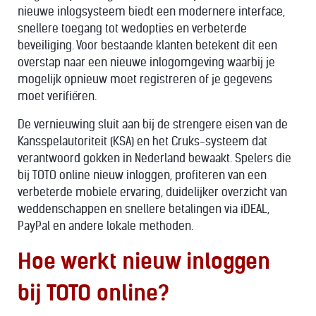
nieuwe inlogsysteem biedt een modernere interface,
snellere toegang tot wedopties en verbeterde
beveiliging. Voor bestaande klanten betekent dit een
overstap naar een nieuwe inlogomgeving waarbij je
mogelijk opnieuw moet registreren of je gegevens
moet verifiëren.
De vernieuwing sluit aan bij de strengere eisen van de
Kansspelautoriteit (KSA) en het Cruks-systeem dat
verantwoord gokken in Nederland bewaakt. Spelers die
bij TOTO online nieuw inloggen, profiteren van een
verbeterde mobiele ervaring, duidelijker overzicht van
weddenschappen en snellere betalingen via iDEAL,
PayPal en andere lokale methoden.
Hoe werkt nieuw inloggen
bij TOTO online?