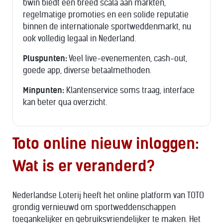
bwin biedt een breed scala aan markten,
regelmatige promoties en een solide reputatie
binnen de internationale sportweddenmarkt, nu
ook volledig legaal in Nederland.
Pluspunten:
Veel live-evenementen, cash-out,
goede app, diverse betaalmethoden.
Minpunten:
Klantenservice soms traag, interface
kan beter qua overzicht.
Toto online nieuw inloggen:
Wat is er veranderd?
Nederlandse Loterij heeft het online platform van TOTO
grondig vernieuwd om sportweddenschappen
toegankelijker en gebruiksvriendelijker te maken. Het