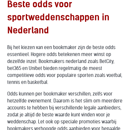
Beste odds voor
sportweddenschappen in
Nederland
Bij het kiezen van een bookmaker zijn de beste odds
essentieel. Hogere odds betekenen meer winst op
dezelfde inzet. Bookmakers nederland zoals BetCity,
bet365 en Unibet bieden regelmatig de meest
competitieve odds voor populaire sporten zoals voetbal,
tennis en basketbal.
Odds kunnen per bookmaker verschillen, zelfs voor
hetzelfde evenement. Daarom is het slim om meerdere
accounts te hebben bij verschillende legale aanbieders,
zodat je altijd de beste waarde kunt vinden voor je
weddenschap. Let ook op speciale promoties waarbij
bookmakers verhoogde odds aanbieden voor bepaalde