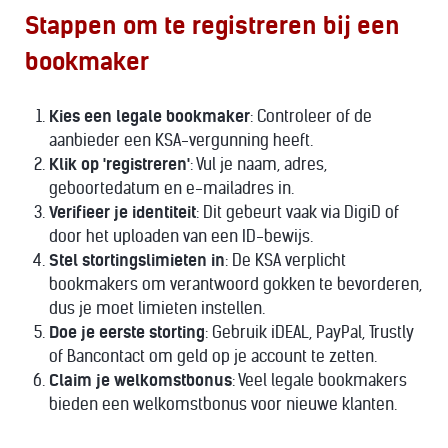
Stappen om te registreren bij een
bookmaker
Kies een legale bookmaker
: Controleer of de
aanbieder een KSA-vergunning heeft.
Klik op 'registreren'
: Vul je naam, adres,
geboortedatum en e-mailadres in.
Verifieer je identiteit
: Dit gebeurt vaak via DigiD of
door het uploaden van een ID-bewijs.
Stel stortingslimieten in
: De KSA verplicht
bookmakers om verantwoord gokken te bevorderen,
dus je moet limieten instellen.
Doe je eerste storting
: Gebruik iDEAL, PayPal, Trustly
of Bancontact om geld op je account te zetten.
Claim je welkomstbonus
: Veel legale bookmakers
bieden een welkomstbonus voor nieuwe klanten.