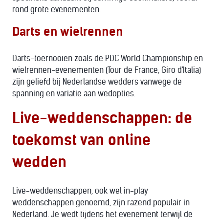
rond grote evenementen.
Darts en wielrennen
Darts-toernooien zoals de PDC World Championship en
wielrennen-evenementen (Tour de France, Giro d'Italia)
zijn geliefd bij Nederlandse wedders vanwege de
spanning en variatie aan wedopties.
Live-weddenschappen: de
toekomst van online
wedden
Live-weddenschappen, ook wel in-play
weddenschappen genoemd, zijn razend populair in
Nederland. Je wedt tijdens het evenement terwijl de