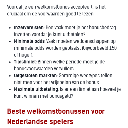
Voordat je een welkomstbonus accepteert, is het
cruciaal om de voorwaarden goed te lezen:
Inzetvereisten
: Hoe vaak moet je het bonusbedrag
inzetten voordat je kunt uitbetalen?
Minimale odds
: Vaak moeten weddenschappen op
minimale odds worden geplaatst (bijvoorbeeld 1.50
of hoger).
Tijdslimiet
: Binnen welke periode moet je de
bonusvoorwaarden vervullen?
Uitgesloten markten
: Sommige wedtypes tellen
niet mee voor het vrijspelen van de bonus.
Maximale uitbetaling
: Is er een limiet aan hoeveel je
kunt winnen met bonusgeld?
Beste welkomstbonussen voor
Nederlandse spelers