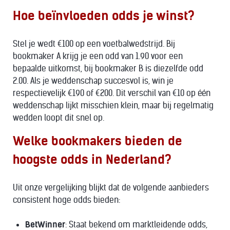
Hoe beïnvloeden odds je winst?
Stel je wedt €100 op een voetbalwedstrijd. Bij
bookmaker A krijg je een odd van 1.90 voor een
bepaalde uitkomst, bij bookmaker B is diezelfde odd
2.00. Als je weddenschap succesvol is, win je
respectievelijk €190 of €200. Dit verschil van €10 op één
weddenschap lijkt misschien klein, maar bij regelmatig
wedden loopt dit snel op.
Welke bookmakers bieden de
hoogste odds in Nederland?
Uit onze vergelijking blijkt dat de volgende aanbieders
consistent hoge odds bieden:
BetWinner
: Staat bekend om marktleidende odds,