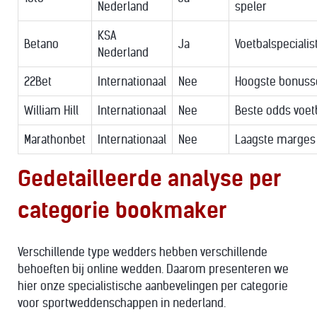
Nederland
speler
KSA
Betano
Ja
Voetbalspecialis
Nederland
22Bet
Internationaal
Nee
Hoogste bonuss
William Hill
Internationaal
Nee
Beste odds voet
Marathonbet
Internationaal
Nee
Laagste marges
Gedetailleerde analyse per
categorie bookmaker
Verschillende type wedders hebben verschillende
behoeften bij online wedden. Daarom presenteren we
hier onze specialistische aanbevelingen per categorie
voor sportweddenschappen in nederland.