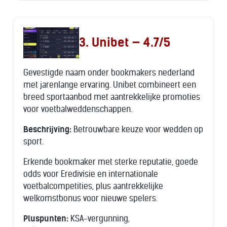
3. Unibet — 4.7/5
Gevestigde naam onder bookmakers nederland
met jarenlange ervaring. Unibet combineert een
breed sportaanbod met aantrekkelijke promoties
voor voetbalweddenschappen.
Beschrijving:
Betrouwbare keuze voor wedden op
sport.
Erkende bookmaker met sterke reputatie, goede
odds voor Eredivisie en internationale
voetbalcompetities, plus aantrekkelijke
welkomstbonus voor nieuwe spelers.
Pluspunten:
KSA-vergunning,