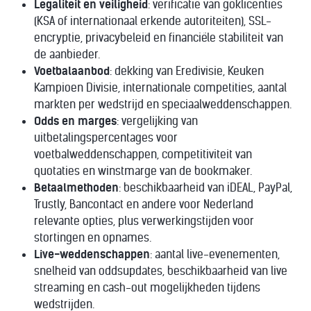
Legaliteit en veiligheid
: verificatie van goklicenties
(KSA of internationaal erkende autoriteiten), SSL-
encryptie, privacybeleid en financiële stabiliteit van
de aanbieder.
Voetbalaanbod
: dekking van Eredivisie, Keuken
Kampioen Divisie, internationale competities, aantal
markten per wedstrijd en speciaalweddenschappen.
Odds en marges
: vergelijking van
uitbetalingspercentages voor
voetbalweddenschappen, competitiviteit van
quotaties en winstmarge van de bookmaker.
Betaalmethoden
: beschikbaarheid van iDEAL, PayPal,
Trustly, Bancontact en andere voor Nederland
relevante opties, plus verwerkingstijden voor
stortingen en opnames.
Live-weddenschappen
: aantal live-evenementen,
snelheid van oddsupdates, beschikbaarheid van live
streaming en cash-out mogelijkheden tijdens
wedstrijden.