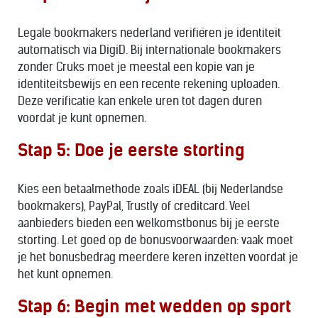
Legale bookmakers nederland verifiëren je identiteit
automatisch via DigiD. Bij internationale bookmakers
zonder Cruks moet je meestal een kopie van je
identiteitsbewijs en een recente rekening uploaden.
Deze verificatie kan enkele uren tot dagen duren
voordat je kunt opnemen.
Stap 5: Doe je eerste storting
Kies een betaalmethode zoals iDEAL (bij Nederlandse
bookmakers), PayPal, Trustly of creditcard. Veel
aanbieders bieden een welkomstbonus bij je eerste
storting. Let goed op de bonusvoorwaarden: vaak moet
je het bonusbedrag meerdere keren inzetten voordat je
het kunt opnemen.
Stap 6: Begin met wedden op sport