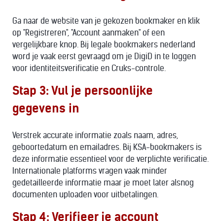
Ga naar de website van je gekozen bookmaker en klik
op "Registreren", "Account aanmaken" of een
vergelijkbare knop. Bij legale bookmakers nederland
word je vaak eerst gevraagd om je DigiD in te loggen
voor identiteitsverificatie en Cruks-controle.
Stap 3: Vul je persoonlijke
gegevens in
Verstrek accurate informatie zoals naam, adres,
geboortedatum en emailadres. Bij KSA-bookmakers is
deze informatie essentieel voor de verplichte verificatie.
Internationale platforms vragen vaak minder
gedetailleerde informatie maar je moet later alsnog
documenten uploaden voor uitbetalingen.
Stap 4: Verifieer je account