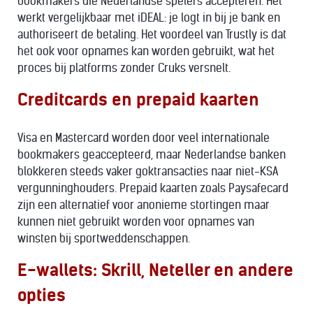
bookmakers die Nederlandse spelers accepteren. Het
werkt vergelijkbaar met iDEAL: je logt in bij je bank en
authoriseert de betaling. Het voordeel van Trustly is dat
het ook voor opnames kan worden gebruikt, wat het
proces bij platforms zonder Cruks versnelt.
Creditcards en prepaid kaarten
Visa en Mastercard worden door veel internationale
bookmakers geaccepteerd, maar Nederlandse banken
blokkeren steeds vaker goktransacties naar niet-KSA
vergunninghouders. Prepaid kaarten zoals Paysafecard
zijn een alternatief voor anonieme stortingen maar
kunnen niet gebruikt worden voor opnames van
winsten bij sportweddenschappen.
E-wallets: Skrill, Neteller en andere
opties