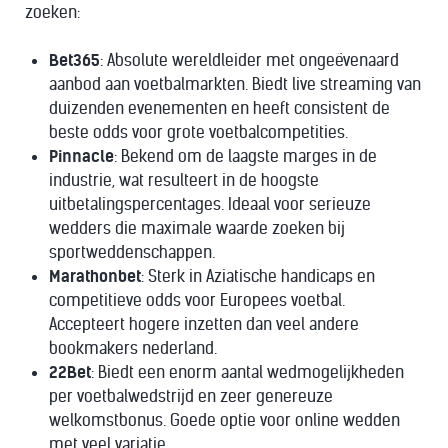
zoeken:
Bet365
: Absolute wereldleider met ongeëvenaard
aanbod aan voetbalmarkten. Biedt live streaming van
duizenden evenementen en heeft consistent de
beste odds voor grote voetbalcompetities.
Pinnacle
: Bekend om de laagste marges in de
industrie, wat resulteert in de hoogste
uitbetalingspercentages. Ideaal voor serieuze
wedders die maximale waarde zoeken bij
sportweddenschappen.
Marathonbet
: Sterk in Aziatische handicaps en
competitieve odds voor Europees voetbal.
Accepteert hogere inzetten dan veel andere
bookmakers nederland.
22Bet
: Biedt een enorm aantal wedmogelijkheden
per voetbalwedstrijd en zeer genereuze
welkomstbonus. Goede optie voor online wedden
met veel variatie.