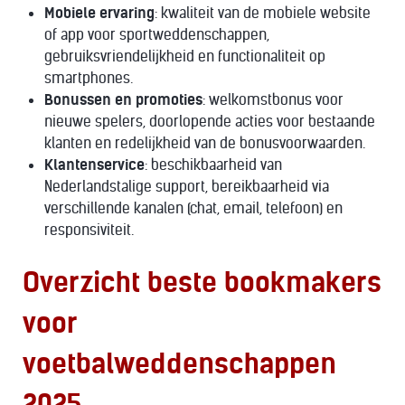
Mobiele ervaring
: kwaliteit van de mobiele website
of app voor sportweddenschappen,
gebruiksvriendelijkheid en functionaliteit op
smartphones.
Bonussen en promoties
: welkomstbonus voor
nieuwe spelers, doorlopende acties voor bestaande
klanten en redelijkheid van de bonusvoorwaarden.
Klantenservice
: beschikbaarheid van
Nederlandstalige support, bereikbaarheid via
verschillende kanalen (chat, email, telefoon) en
responsiviteit.
Overzicht beste bookmakers
voor
voetbalweddenschappen
2025