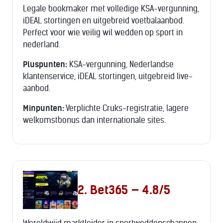
Legale bookmaker met volledige KSA-vergunning,
iDEAL stortingen en uitgebreid voetbalaanbod.
Perfect voor wie veilig wil wedden op sport in
nederland.
Pluspunten:
KSA-vergunning, Nederlandse
klantenservice, iDEAL stortingen, uitgebreid live-
aanbod.
Minpunten:
Verplichte Cruks-registratie, lagere
welkomstbonus dan internationale sites.
2. Bet365 — 4.8/5