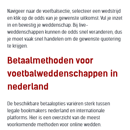
Navigeer naar de voetbalsectie, selecteer een wedstrijd
en klik op de odds van je gewenste uitkomst. Vul je inzet
in en bevestig je weddenschap. Bij live-
weddenschappen kunnen de odds snel veranderen, dus
je moet vaak snel handelen om de gewenste quotering
te krijgen.
Betaalmethoden voor
voetbalweddenschappen in
nederland
De beschikbare betaalopties variëren sterk tussen
legale bookmakers nederland en internationale
platforms. Hier is een overzicht van de meest
voorkomende methoden voor online wedden.