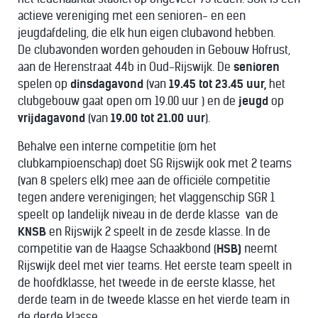
actieve vereniging met een senioren- en een
jeugdafdeling, die elk hun eigen clubavond hebben.
De clubavonden worden gehouden in Gebouw Hofrust,
aan de Herenstraat 44b in Oud-Rijswijk. De
senioren
spelen op
dinsdagavond
(van
19.45 tot 23.45 uur,
het
clubgebouw gaat open om 19.00 uur ) en de
jeugd
op
vrijdagavond
(van
19.00 tot 21.00 uur
).
Behalve een interne competitie (om het
clubkampioenschap) doet SG Rijswijk ook met 2 teams
(van 8 spelers elk) mee aan de officiële competitie
tegen andere verenigingen; het vlaggenschip SGR 1
speelt op landelijk niveau in de derde klasse van de
KNSB
en Rijswijk 2 speelt in de zesde klasse. In de
competitie van de Haagse Schaakbond (
HSB)
neemt
Rijswijk deel met vier teams. Het eerste team speelt in
de hoofdklasse, het tweede in de eerste klasse, het
derde team in de tweede klasse en het vierde team in
de derde klasse.