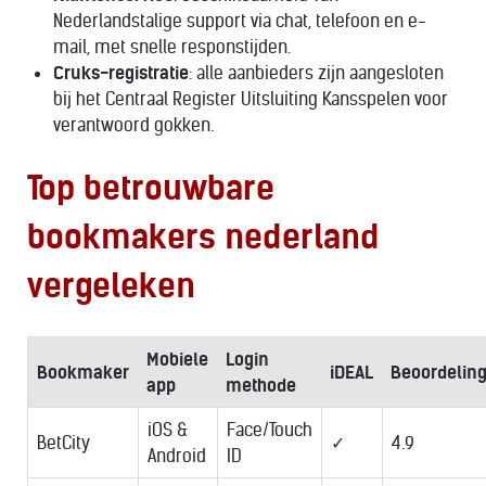
Nederlandstalige support via chat, telefoon en e-
mail, met snelle responstijden.
Cruks-registratie
: alle aanbieders zijn aangesloten
bij het Centraal Register Uitsluiting Kansspelen voor
verantwoord gokken.
Top betrouwbare
bookmakers nederland
vergeleken
Mobiele
Login
Bookmaker
iDEAL
Beoordelin
app
methode
iOS &
Face/Touch
BetCity
✓
4.9
Android
ID