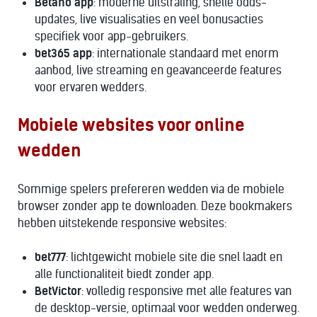
Betano app
: moderne uitstraling, snelle odds-
updates, live visualisaties en veel bonusacties
specifiek voor app-gebruikers.
bet365 app
: internationale standaard met enorm
aanbod, live streaming en geavanceerde features
voor ervaren wedders.
Mobiele websites voor online
wedden
Sommige spelers prefereren wedden via de mobiele
browser zonder app te downloaden. Deze bookmakers
hebben uitstekende responsive websites:
bet777
: lichtgewicht mobiele site die snel laadt en
alle functionaliteit biedt zonder app.
BetVictor
: volledig responsive met alle features van
de desktop-versie, optimaal voor wedden onderweg.