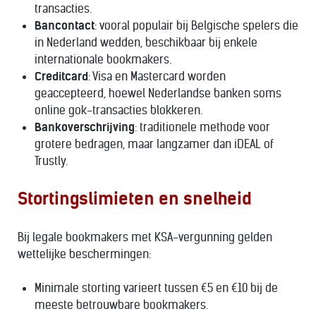
transacties.
Bancontact
: vooral populair bij Belgische spelers die
in Nederland wedden, beschikbaar bij enkele
internationale bookmakers.
Creditcard
: Visa en Mastercard worden
geaccepteerd, hoewel Nederlandse banken soms
online gok-transacties blokkeren.
Bankoverschrijving
: traditionele methode voor
grotere bedragen, maar langzamer dan iDEAL of
Trustly.
Stortingslimieten en snelheid
Bij legale bookmakers met KSA-vergunning gelden
wettelijke beschermingen:
Minimale storting varieert tussen €5 en €10 bij de
meeste betrouwbare bookmakers.