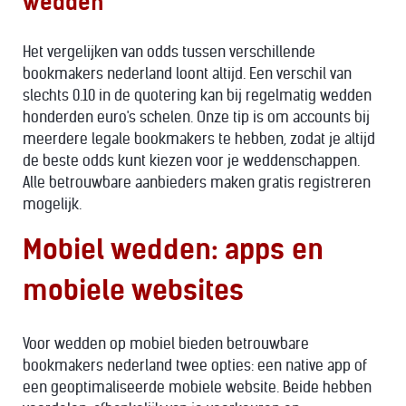
wedden
Het vergelijken van odds tussen verschillende
bookmakers nederland loont altijd. Een verschil van
slechts 0.10 in de quotering kan bij regelmatig wedden
honderden euro's schelen. Onze tip is om accounts bij
meerdere legale bookmakers te hebben, zodat je altijd
de beste odds kunt kiezen voor je weddenschappen.
Alle betrouwbare aanbieders maken gratis registreren
mogelijk.
Mobiel wedden: apps en
mobiele websites
Voor wedden op mobiel bieden betrouwbare
bookmakers nederland twee opties: een native app of
een geoptimaliseerde mobiele website. Beide hebben