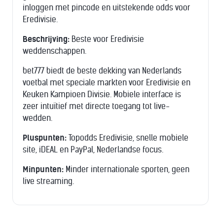
inloggen met pincode en uitstekende odds voor
Eredivisie.
Beschrijving:
Beste voor Eredivisie
weddenschappen.
bet777 biedt de beste dekking van Nederlands
voetbal met speciale markten voor Eredivisie en
Keuken Kampioen Divisie. Mobiele interface is
zeer intuïtief met directe toegang tot live-
wedden.
Pluspunten:
Topodds Eredivisie, snelle mobiele
site, iDEAL en PayPal, Nederlandse focus.
Minpunten:
Minder internationale sporten, geen
live streaming.