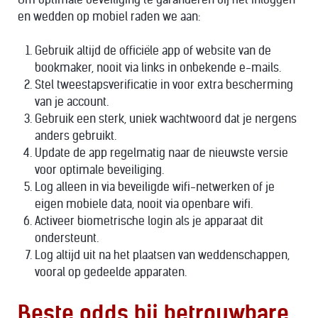
en wedden op mobiel raden we aan:
Gebruik altijd de officiële app of website van de
bookmaker, nooit via links in onbekende e-mails.
Stel tweestapsverificatie in voor extra bescherming
van je account.
Gebruik een sterk, uniek wachtwoord dat je nergens
anders gebruikt.
Update de app regelmatig naar de nieuwste versie
voor optimale beveiliging.
Log alleen in via beveiligde wifi-netwerken of je
eigen mobiele data, nooit via openbare wifi.
Activeer biometrische login als je apparaat dit
ondersteunt.
Log altijd uit na het plaatsen van weddenschappen,
vooral op gedeelde apparaten.
Beste odds bij betrouwbare