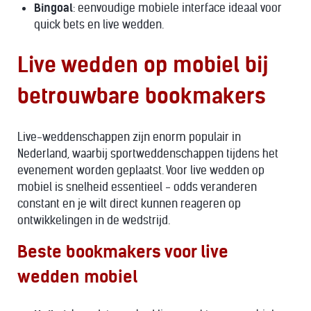
Bingoal
: eenvoudige mobiele interface ideaal voor
quick bets en live wedden.
Live wedden op mobiel bij
betrouwbare bookmakers
Live-weddenschappen zijn enorm populair in
Nederland, waarbij sportweddenschappen tijdens het
evenement worden geplaatst. Voor live wedden op
mobiel is snelheid essentieel - odds veranderen
constant en je wilt direct kunnen reageren op
ontwikkelingen in de wedstrijd.
Beste bookmakers voor live
wedden mobiel