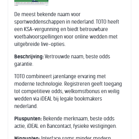
De meest bekende naam voor
sportweddenschappen in nederland. TOTO heeft
een KSA-vergunning en biedt betrouwbare
voetbalvoorspellingen voor online wedden met
uitgebreide live-opties.
Beschrijving:
Vertrouwde naam, beste odds
garantie.
TOTO combineert jarenlange ervaring met
moderne technologie. Registreren geeft toegang
tot competitieve odds, welkomstbonus en veilig
wedden via iDEAL bij legale bookmakers
nederland.
Pluspunten:
Bekende merknaam, beste odds
actie, iDEAL en Bancontact, fysieke vestigingen.
Minpunten:
Interface soms minder modern,