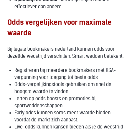
effectiever dan andere.
Odds vergelijken voor maximale
waarde
Bij legale bookmakers nederland kunnen odds voor
dezelfde wedstrijd verschillen. Smart wedden betekent:
Registreren bij meerdere bookmakers met KSA-
vergunning voor toegang tot beste odds.
Odds-vergelijkingstools gebruiken om snel de
hoogste waarde te vinden.
Letten op odds boosts en promoties bij
sportweddenschappen.
Early odds kunnen soms meer waarde bieden
voordat de markt zich aanpast.
Live-odds kunnen kansen bieden als je de wedstrijd