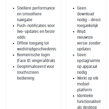
Snellere performance
Geen
en smoothere
download
navigatie
nodig - direct
Push-notificaties voor
toegankelijk
live-updates en beste
Altijd
odds
nieuwste
Offline toegang tot
versie zonder
wedstrijdgeschiedenis
updates
Biometrische login
Geen
(Face ID, vingerafdruk)
opslagruimte
Geoptimaliseerd voor
op apparaat
touchscreen
nodig
bediening
Werkt op elk
mobiel
platform
Identieke
functionaliteit
als desktop