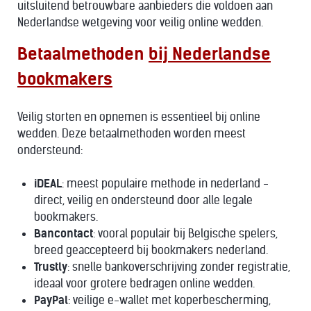
uitsluitend betrouwbare aanbieders die voldoen aan
Nederlandse wetgeving voor veilig online wedden.
Betaalmethoden
bij Nederlandse
bookmakers
Veilig storten en opnemen is essentieel bij online
wedden. Deze betaalmethoden worden meest
ondersteund:
iDEAL
: meest populaire methode in nederland -
direct, veilig en ondersteund door alle legale
bookmakers.
Bancontact
: vooral populair bij Belgische spelers,
breed geaccepteerd bij bookmakers nederland.
Trustly
: snelle bankoverschrijving zonder registratie,
ideaal voor grotere bedragen online wedden.
PayPal
: veilige e-wallet met koperbescherming,