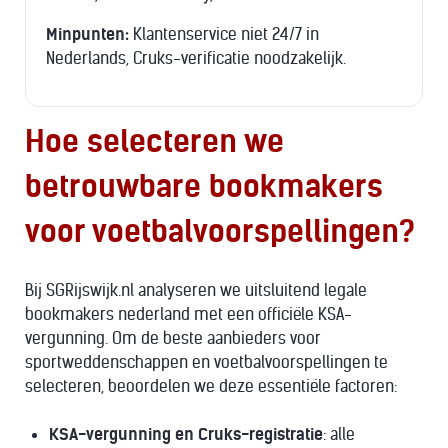
Minpunten:
Klantenservice niet 24/7 in
Nederlands, Cruks-verificatie noodzakelijk.
Hoe selecteren we
betrouwbare bookmakers
voor voetbalvoorspellingen?
Bij SGRijswijk.nl analyseren we uitsluitend legale
bookmakers nederland met een officiële KSA-
vergunning. Om de beste aanbieders voor
sportweddenschappen en voetbalvoorspellingen te
selecteren, beoordelen we deze essentiële factoren:
KSA-vergunning en Cruks-registratie
: alle