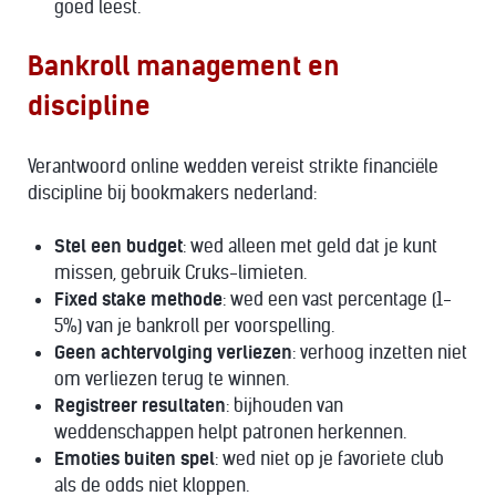
goed leest.
Bankroll management en
discipline
Verantwoord online wedden vereist strikte financiële
discipline bij bookmakers nederland:
Stel een budget
: wed alleen met geld dat je kunt
missen, gebruik Cruks-limieten.
Fixed stake methode
: wed een vast percentage (1-
5%) van je bankroll per voorspelling.
Geen achtervolging verliezen
: verhoog inzetten niet
om verliezen terug te winnen.
Registreer resultaten
: bijhouden van
weddenschappen helpt patronen herkennen.
Emoties buiten spel
: wed niet op je favoriete club
als de odds niet kloppen.