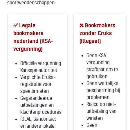
sportweddenschappen:
✅ Legale
❌ Bookmakers
bookmakers
zonder Cruks
nederland (KSA-
(illegaal)
vergunning)
Geen KSA-
vergunning -
Officiële vergunning
strafbaar om te
Kansspelautoriteit
gebruiken
Verplichte Cruks-
Geen wettelijke
registratie voor
bescherming bij
speellimieten
problemen
Gegarandeerde
Risico op niet-
uitbetalingen en
uitbetaling van
klachtenprocedures
winsten
iDEAL, Bancontact
Geen
en andere lokale