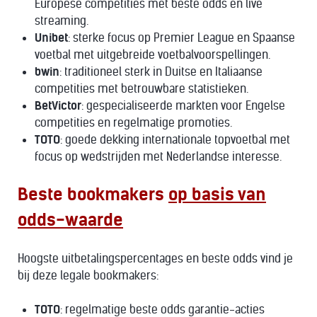
Europese competities met beste odds en live
streaming.
Unibet
: sterke focus op Premier League en Spaanse
voetbal met uitgebreide voetbalvoorspellingen.
bwin
: traditioneel sterk in Duitse en Italiaanse
competities met betrouwbare statistieken.
BetVictor
: gespecialiseerde markten voor Engelse
competities en regelmatige promoties.
TOTO
: goede dekking internationale topvoetbal met
focus op wedstrijden met Nederlandse interesse.
Beste bookmakers
op basis van
odds-waarde
Hoogste uitbetalingspercentages en beste odds vind je
bij deze legale bookmakers:
TOTO
: regelmatige beste odds garantie-acties