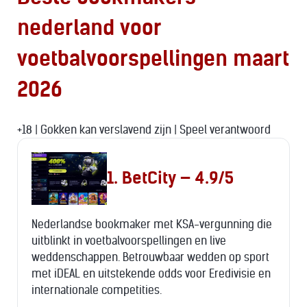
nederland voor
voetbalvoorspellingen maart
2026
+18 | Gokken kan verslavend zijn | Speel verantwoord
1. BetCity — 4.9/5
Nederlandse bookmaker met KSA-vergunning die
uitblinkt in voetbalvoorspellingen en live
weddenschappen. Betrouwbaar wedden op sport
met iDEAL en uitstekende odds voor Eredivisie en
internationale competities.