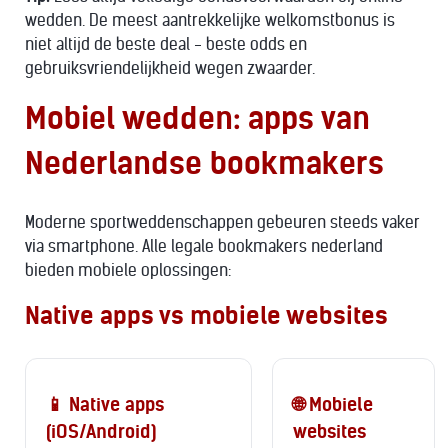
wedden. De meest aantrekkelijke welkomstbonus is
niet altijd de beste deal - beste odds en
gebruiksvriendelijkheid wegen zwaarder.
Mobiel wedden: apps van
Nederlandse bookmakers
Moderne sportweddenschappen gebeuren steeds vaker
via smartphone. Alle legale bookmakers nederland
bieden mobiele oplossingen:
Native apps vs mobiele websites
📱 Native apps
🌐 Mobiele
(iOS/Android)
websites