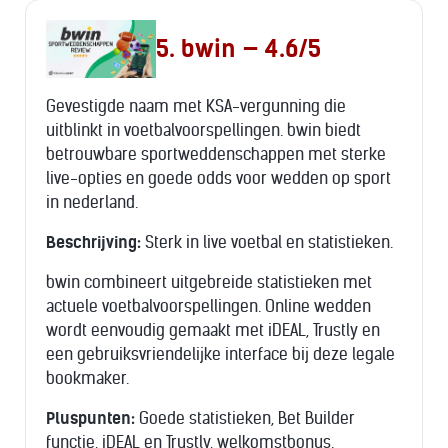
5. bwin — 4.6/5
Gevestigde naam met KSA-vergunning die
uitblinkt in voetbalvoorspellingen. bwin biedt
betrouwbare sportweddenschappen met sterke
live-opties en goede odds voor wedden op sport
in nederland.
Beschrijving:
Sterk in live voetbal en statistieken.
bwin combineert uitgebreide statistieken met
actuele voetbalvoorspellingen. Online wedden
wordt eenvoudig gemaakt met iDEAL, Trustly en
een gebruiksvriendelijke interface bij deze legale
bookmaker.
Pluspunten:
Goede statistieken, Bet Builder
functie, iDEAL en Trustly, welkomstbonus.