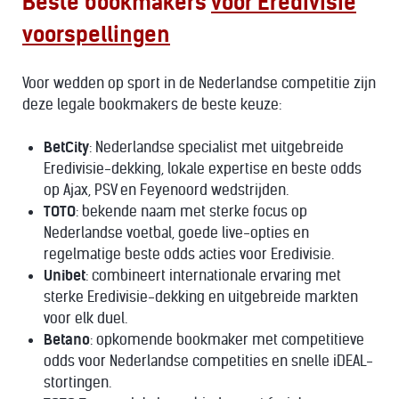
Beste bookmakers
voor Eredivisie
voorspellingen
Voor wedden op sport in de Nederlandse competitie zijn
deze legale bookmakers de beste keuze:
BetCity
: Nederlandse specialist met uitgebreide
Eredivisie-dekking, lokale expertise en beste odds
op Ajax, PSV en Feyenoord wedstrijden.
TOTO
: bekende naam met sterke focus op
Nederlandse voetbal, goede live-opties en
regelmatige beste odds acties voor Eredivisie.
Unibet
: combineert internationale ervaring met
sterke Eredivisie-dekking en uitgebreide markten
voor elk duel.
Betano
: opkomende bookmaker met competitieve
odds voor Nederlandse competities en snelle iDEAL-
stortingen.