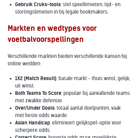
Gebruik Cruks-tools
: stel speellimieten, tijd- en
stortingslimieten in bij legale bookmakers.
Markten en wedtypes voor
voetbalvoorspellingen
Verschillende markten bieden verschillende kansen bij
online wedden:
1X2 (Match Result)
: basale markt - thuis winst, gelijk,
uit winst.
Both Teams To Score
: populair bij aanvallende teams
met zwakke defensie.
Over/Under Goals
: totaal aantal doelpunten, vaak
met beste odds waarde.
Asian Handicap
: elimineert gelijkspel-optie voor
scherpere odds.
Correct Score
: hoogste odds maar moeilijkste