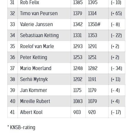
31
Rob Felix
1385
1395
(- 10)
32
Timo van Peursen
1379
1314
(+ 65)
33
Valerie Janssen
1342
1350#
(- 8)
34
Sebastiaan Ketting
1331
1353
(- 22)
35
Roelof van Marle
1293
1291
(+ 2)
36
Peter Ketting
1253
1251
(+ 2)
37
Mario Moerland
1248
1282
(- 34)
38
Serhii Mytnyk
1202
1191
(+ 11)
39
Jan Kommer
1175
1179
(- 4)
40
Mireille Rubert
1083
1079
(+ 4)
41
Albert Kool
903
920
(- 17)
* KNSB-rating