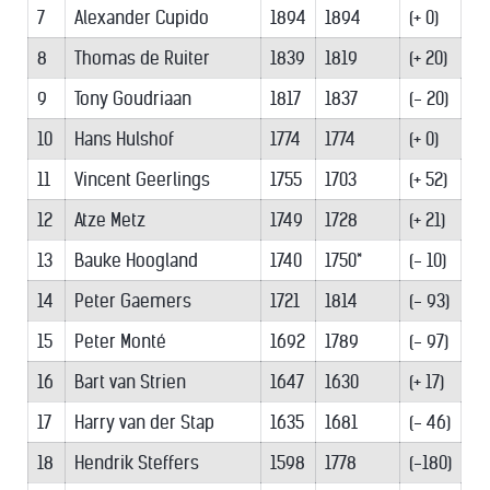
7
Alexander Cupido
1894
1894
(+ 0)
8
Thomas de Ruiter
1839
1819
(+ 20)
9
Tony Goudriaan
1817
1837
(- 20)
10
Hans Hulshof
1774
1774
(+ 0)
11
Vincent Geerlings
1755
1703
(+ 52)
12
Atze Metz
1749
1728
(+ 21)
13
Bauke Hoogland
1740
1750*
(- 10)
14
Peter Gaemers
1721
1814
(- 93)
15
Peter Monté
1692
1789
(- 97)
16
Bart van Strien
1647
1630
(+ 17)
17
Harry van der Stap
1635
1681
(- 46)
18
Hendrik Steffers
1598
1778
(-180)