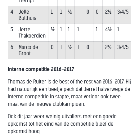
Liempt
4
Jelle
1
1
½
0
0
2½
3/4/5
Bulthuis
5
Jerrel
½
1
1
1
1
4½
1
Thakoerdien
6
Marco de
0
1
½
1
0
2½
3/4/5
Groot
Interne competitie 2016-2017
Thomas de Ruiter is de best of the rest van 2016-2017. Hij
had natuurlijk een beetje pech dat Jerrel halverwege de
interne competitie in stapte, maar verloor ook twee
maal van de nieuwe clubkampioen.
Ook dit jaar weer weinig uitvallers met een goede
opkomst tot het eind van de competitie bleef de
opkomst hoog.