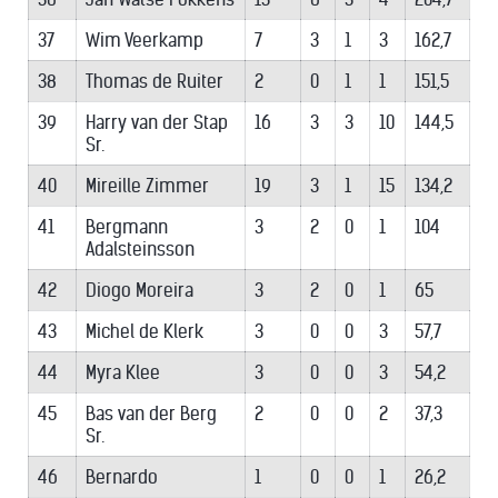
37
Wim Veerkamp
7
3
1
3
162,7
38
Thomas de Ruiter
2
0
1
1
151,5
39
Harry van der Stap
16
3
3
10
144,5
Sr.
40
Mireille Zimmer
19
3
1
15
134,2
41
Bergmann
3
2
0
1
104
Adalsteinsson
42
Diogo Moreira
3
2
0
1
65
43
Michel de Klerk
3
0
0
3
57,7
44
Myra Klee
3
0
0
3
54,2
45
Bas van der Berg
2
0
0
2
37,3
Sr.
46
Bernardo
1
0
0
1
26,2