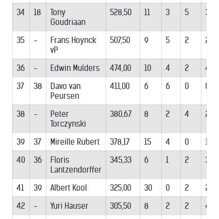
34
18
Tony
528,50
11
3
5
3
Goudriaan
35
-
Frans Hoynck
507,50
9
5
2
2
vP
36
-
Edwin Mulders
474,00
10
4
2
4
37
38
Davo van
411,00
6
6
0
0
Peursen
38
-
Peter
380,67
8
2
4
2
Torczynski
39
37
Mireille Rubert
378,17
15
4
0
11
40
36
Floris
345,33
6
1
2
3
Lantzendorffer
41
39
Albert Kool
325,00
30
0
2
28
42
-
Yuri Hauser
305,50
8
2
2
4