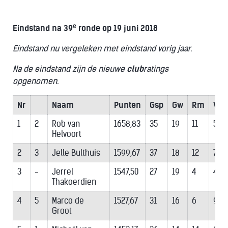
e
Eindstand na 39
ronde op 19 juni 2018
Eindstand nu vergeleken met eindstand vorig jaar.
Na de eindstand zijn de nieuwe
club
ratings
opgenomen.
Nr
Naam
Punten
Gsp
Gw
Rm
Vl
1
2
Rob van
1658,83
35
19
11
5
Helvoort
2
3
Jelle Bulthuis
1599,67
37
18
12
7
3
-
Jerrel
1547,50
27
19
4
4
Thakoerdien
4
5
Marco de
1527,67
31
16
6
9
Groot