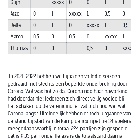
Stijn
1
xxxxx
0
0
1
1
Atze
0
1
xxxxx
1
0,5
0
Jelle
0
1
0
xxxxx
1
0,5
Marco
0,5
0
0,5
0
xxxxx
1
Thomas
0
0
1
0,5
0
xxxxx
In 2021-2022 hebben we bijna een volledig seizoen
gedraaid met slechts een beperkte onderbreking door
Corona. Wel was het zo dat Corona nog haar nawerking
had doordat niet iedereen zich direct veilig voelde bij
het schaken op de vereniging, er zat toch nog wel wat
Corona-angst. Uiteindelijk hebben er toch uitgaande van
de stand bij start van de kampioencompetitie 34 spelers
meegedaan waarbij in totaal 224 partijen zijn gespeeld;
dat is 9,33 per ronde. Helaas is de totaalstand daarna