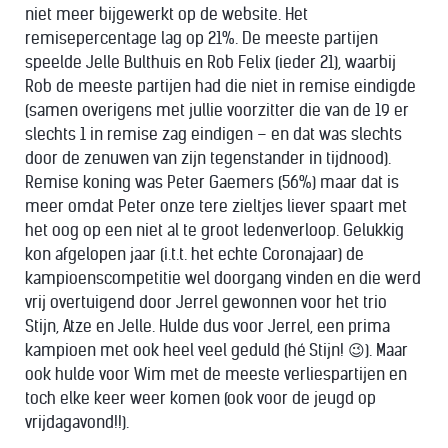
niet meer bijgewerkt op de website. Het
remisepercentage lag op 21%. De meeste partijen
speelde Jelle Bulthuis en Rob Felix (ieder 21), waarbij
Rob de meeste partijen had die niet in remise eindigde
(samen overigens met jullie voorzitter die van de 19 er
slechts 1 in remise zag eindigen – en dat was slechts
door de zenuwen van zijn tegenstander in tijdnood).
Remise koning was Peter Gaemers (56%) maar dat is
meer omdat Peter onze tere zieltjes liever spaart met
het oog op een niet al te groot ledenverloop. Gelukkig
kon afgelopen jaar (i.t.t. het echte Coronajaar) de
kampioenscompetitie wel doorgang vinden en die werd
vrij overtuigend door Jerrel gewonnen voor het trio
Stijn, Atze en Jelle. Hulde dus voor Jerrel, een prima
kampioen met ook heel veel geduld (hé Stijn! 😉). Maar
ook hulde voor Wim met de meeste verliespartijen en
toch elke keer weer komen (ook voor de jeugd op
vrijdagavond!!).