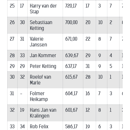
25
17
Harry van der
720,17
17
3
7
7
Stap
26
30
Sebastiaan
700,00
20
10
2
8
Ketting
27
31
Valerie
671,00
22
8
7
7
Janssen
28
33
Jan Kommer
639,67
29
9
4
16
29
29
Peter Ketting
637,17
31
9
5
17
30
32
Roelof van
615,67
28
10
1
17
Marle
31
-
Folmer
604,17
16
7
3
6
Heikamp
32
19
Hans Jan van
601,67
12
8
1
3
Kralingen
33
34
Rob Felix
586,17
19
6
3
10