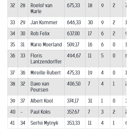
32
28
Roelof van
675,33
18
9
2
7
Marle
33
29
Jan Kommer
646,33
30
9
2
19
34
30
Rob Felix
637,00
17
6
2
9
35
31
Mario Moerland
509,17
16
6
0
10
36
33
Floris
494,67
11
5
0
6
Lantzendorffer
37
36
Mireille Rubert
475,33
19
4
0
15
38
32
Davo van
406,50
7
4
1
2
Peursen
39
37
Albert Kool
374,17
31
1
0
30
40
-
Paul Koks
357,67
7
3
2
2
41
34
Serhii Mytnyk
353,33
11
4
1
6