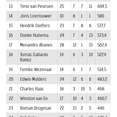
13
Timo van Peursen
25
7
7
11
604,5
14
Joris Leertouwer
10
8
1
1
580
15
Hendrik Steffers
23
7
8
8
577,7
16
Doeke Huitema
24
7
4
13
573,4
17
Menandro Abanes
28
12
1
15
562,9
18
Tomás Gallardo
19
6
3
10
527,9
Bañez
19
Femke Wezenaar
14
6
1
7
514,5
20
Edwin Mulders
24
12
6
6
483,2
21
Charles Haas
18
3
10
5
468
22
Winston van Ee
17
10
4
3
460,7
23
Roman Brugman
22
15
2
5
446