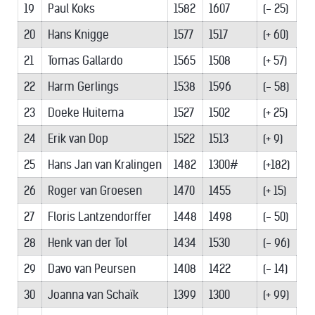
19
Paul Koks
1582
1607
(- 25)
20
Hans Knigge
1577
1517
(+ 60)
21
Tomas Gallardo
1565
1508
(+ 57)
22
Harm Gerlings
1538
1596
(- 58)
23
Doeke Huitema
1527
1502
(+ 25)
24
Erik van Dop
1522
1513
(+ 9)
25
Hans Jan van Kralingen
1482
1300#
(+182)
26
Roger van Groesen
1470
1455
(+ 15)
27
Floris Lantzendorffer
1448
1498
(- 50)
28
Henk van der Tol
1434
1530
(- 96)
29
Davo van Peursen
1408
1422
(- 14)
30
Joanna van Schaïk
1399
1300
(+ 99)