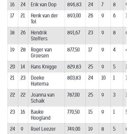
16
24
Erik van Dop
896,83
24
7
8
9
17
21
Henk van der
893,00
26
9
6
11
Tol
18
26
Hendrik
891,67
23
9
8
6
Steffers
19
28
Roger van
877,50
17
9
4
4
Groesen
20
14
Hans Knigge
829,83
25
9
5
11
21
23
Doeke
803,83
24
10
1
13
Huitema
22
22
Joanna van
787,00
25
9
3
13
Schaïk
23
16
Bauke
770,50
15
9
1
5
Hoogland
24
9
Roel Leezer
749,00
19
8
5
6