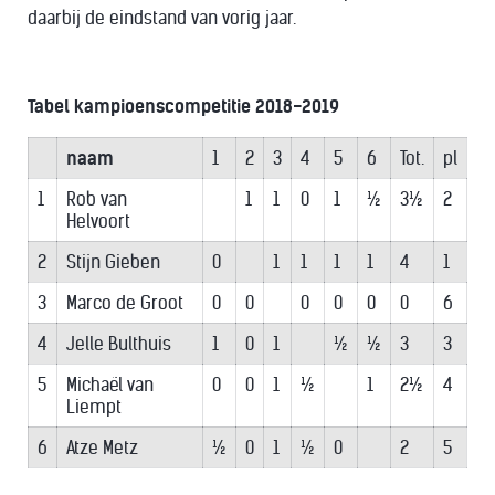
daarbij de eindstand van vorig jaar.
Tabel kampioenscompetitie 2018-2019
naam
1
2
3
4
5
6
Tot.
pl
1
Rob van
1
1
0
1
½
3½
2
Helvoort
2
Stijn Gieben
0
1
1
1
1
4
1
3
Marco de Groot
0
0
0
0
0
0
6
4
Jelle Bulthuis
1
0
1
½
½
3
3
5
Michaël van
0
0
1
½
1
2½
4
Liempt
6
Atze Metz
½
0
1
½
0
2
5