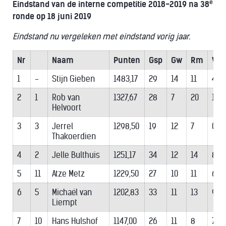
e
Eindstand van de interne competitie 2018-2019 na 38
ronde op 18 juni 2019
Eindstand nu vergeleken met eindstand vorig jaar.
Nr
Naam
Punten
Gsp
Gw
Rm
Vl
1
-
Stijn Gieben
1483,17
29
14
11
4
2
1
Rob van
1327,67
28
7
20
1
Helvoort
3
3
Jerrel
1298,50
19
12
7
0
Thakoerdien
4
2
Jelle Bulthuis
1251,17
34
12
14
8
5
11
Atze Metz
1229,50
27
10
11
6
6
5
Michaël van
1202,83
33
11
13
9
Liempt
7
10
Hans Hulshof
1147,00
26
11
8
7