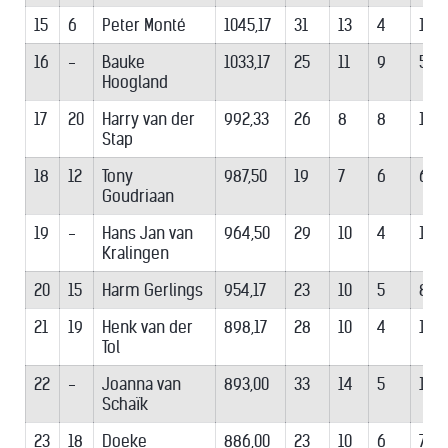
15
6
Peter Monté
1045,17
31
13
4
14
16
-
Bauke
1033,17
25
11
9
5
Hoogland
17
20
Harry van der
992,33
26
8
8
10
Stap
18
12
Tony
987,50
19
7
6
6
Goudriaan
19
-
Hans Jan van
964,50
29
10
4
15
Kralingen
20
15
Harm Gerlings
954,17
23
10
5
8
21
19
Henk van der
898,17
28
10
4
14
Tol
22
-
Joanna van
893,00
33
14
5
14
Schaïk
23
18
Doeke
886,00
23
10
6
7