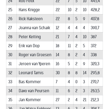
24
Rob Felix
22
7
5
10
445,4
25
Hans Knigge
22
10
2
10
428,2
26
Rick Haksteen
22
8
5
9
407,8
27
Joanna van Schaik
12
4
4
4
390,7
28
Peter Ketting
21
7
4
10
387
29
Erik van Dop
18
11
2
5
372
30
Roger van Groesen
14
8
2
4
338
31
Jeroen van Yperen
16
5
2
9
320,3
32
Leonard Tamis
30
8
8
14
295,8
33
Bas Kommer
7
4
0
3
270,7
34
Davo van Peursen
11
6
2
3
263,5
35
Jan Kommer
27
2
4
21
212,3
36
Jan Watse Fokkens
13
6
3
4
204,7