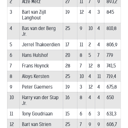
2
Atze Metz
27
11
7
9
893,2
3
Bart van Zijll
19
12
4
3
845
Langhout
4
Bas van der Berg
25
9
10
4
810,8
Jr.
5
Jerrel Thakoerdien
17
11
2
4
806,9
6
Hans Hulshof
20
8
5
7
779
7
Frans Hoynck
28
7
12
8
741,5
8
Aloys Kersten
25
10
4
11
719,4
9
Peter Gaemers
19
3
12
4
675,8
10
Harry van der Stap
16
8
4
4
650
Jr.
11
Tony Goudriaan
15
6
6
3
631,3
12
Bart van Strien
25
7
9
9
606,7