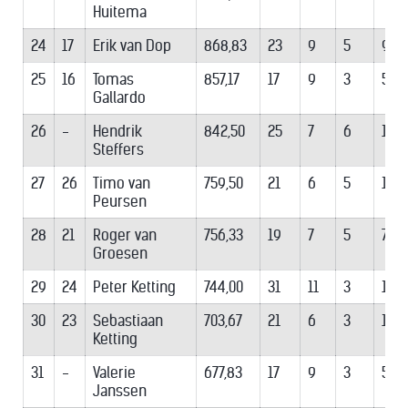
Huitema
24
17
Erik van Dop
868,83
23
9
5
9
25
16
Tomas
857,17
17
9
3
5
Gallardo
26
-
Hendrik
842,50
25
7
6
12
Steffers
27
26
Timo van
759,50
21
6
5
10
Peursen
28
21
Roger van
756,33
19
7
5
7
Groesen
29
24
Peter Ketting
744,00
31
11
3
17
30
23
Sebastiaan
703,67
21
6
3
12
Ketting
31
-
Valerie
677,83
17
9
3
5
Janssen