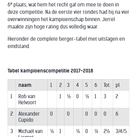
e
6
plaats, wat hem het recht gaf om mee te doen in
deze competitie. Na de eerste vier rondes had hij na vier
overwinningen het kampioenschap binnen. Jerrel
maakte zijn hoge rating dus volledig waar.
Hieronder de complete berger-tabel met uitslagen en
eindstand.
Tabel kampioenscompetitie 2017-2018
naam
1
2
3
4
5
6
Tot.
pl
1
Rob van
1
½
0
½
1
3
2
Helvoort
2
Alexander
0
0
0
0
0
6
Cupido
3
Michaël van
½
1
½
0
½
2½
3/4/5