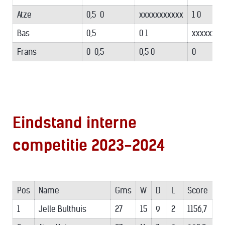
Atze
0,5 0
xxxxxxxxxxx
1 0
Bas
0,5
0 1
xxxxxxxx
Frans
0 0,5
0,5 0
0
Eindstand interne
competitie 2023-2024
Pos
Name
Gms
W
D
L
Score
1
Jelle Bulthuis
27
15
9
2
1156,7