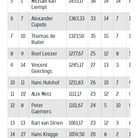
5
1
Michaël van
1453,17
36
14
14
8
Liempt
6
7
Alexander
1383,33
33
14
7
12
Cupido
7
10
Thomas de
1323,50
35
15
7
13
Ruiter
8
9
Roel Leezer
1277,67
25
12
8
5
9
14
Vincent
1245,17
27
13
3
11
Geerlings
10
11
Hans Hulshof
1211,83
26
10
7
9
11
22
Atze Metz
1111,17
23
12
2
9
12
8
Peter
1101,67
24
5
10
9
Gaemers
13
13
Bart van Strien
1061,17
23
12
3
8
14
27
Hans Knigge
1059,50
20
8
2
10