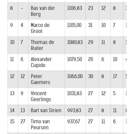
8
-
Bas van der
1106,83
23
12
8
3
Berg
9
4
Marco de
1105,00
31
10
7
14
Groot
10
7
Thomas de
1080,83
29
11
8
10
Ruiter
11
6
Alexander
1079,50
20
6
10
4
Cupido
12
12
Peter
1066,00
30
8
17
5
Gaemers
13
9
Vincent
1031,83
27
12
5
10
Geerlings
14
13
Bart van Strien
993,83
27
8
11
8
15
27
Timo van
937,67
27
11
6
10
Peursen