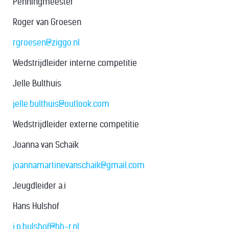
Penningmeester
Roger van Groesen
rgroesen@ziggo.nl
Wedstrijdleider interne competitie
Jelle Bulthuis
jelle.bulthuis@outlook.com
Wedstrijdleider externe competitie
Joanna van Schaïk
j
oannamartinevanschaik@gmail.com
Jeugdleider a.i
Hans Hulshof
j.p.hulshof@hh-r.nl