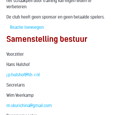
het schaakpeil door training van eigen leden te
verbeteren.
De club heeft geen sponsor en geen betaalde spelers.
Reactie toevoegen
Samenstelling bestuur
Voorzitter
Hans Hulshof
j.p.hulshof@hh-r.nl
Secretaris
Wim Veerkamp
m
.skurichina@gmail.com