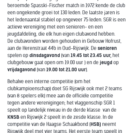
beroemde Spasski-Fischer match in 1972 kende de club
een ongekende groei tot 130 leden. De laatste jaren is
het ledenaantal stabiel op ongeveer 75 leden. SGR is een
actieve vereniging met een senioren- en een
jeugdafdeling, die elk hun eigen clubavond hebben.
De clubavonden worden gehouden in Gebouw Hofrust,
aan de Herenstraat 44b in Oud-Rijswijk. De
senioren
spelen op
dinsdagavond
(van
19.45 tot 23.45 uur,
het
clubgebouw gaat open om 19.00 uur ) en de
jeugd
op
vrijdagavond
(van
19.00 tot 21.00 uur
).
Behalve een interne competitie (om het
clubkampioenschap) doet SG Rijswijk ook met 2 teams
(van 8 spelers elk) mee aan de officiële competitie
tegen andere verenigingen; het vlaggenschip SGR 1
speelt op landelijk niveau in de derde klasse van de
KNSB
en Rijswijk 2 speelt in de zesde klasse. In de
competitie van de Haagse Schaakbond (
HSB)
neemt
Rijswijk deel met vier teams. Het eerste team speelt in