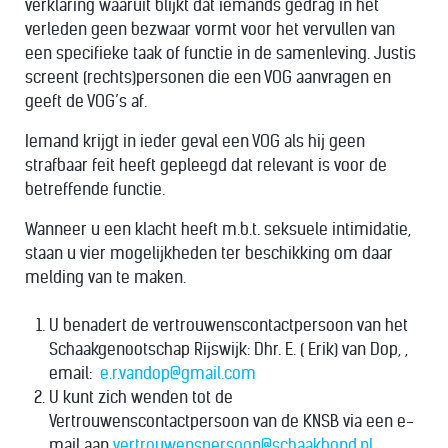
verklaring waaruit blijkt dat iemands gedrag in het
verleden geen bezwaar vormt voor het vervullen van
een specifieke taak of functie in de samenleving. Justis
screent (rechts)personen die een VOG aanvragen en
geeft de VOG’s af.
Iemand krijgt in ieder geval een VOG als hij geen
strafbaar feit heeft gepleegd dat relevant is voor de
betreffende functie.
Wanneer u een klacht heeft m.b.t. seksuele intimidatie,
staan u vier mogelijkheden ter beschikking om daar
melding van te maken.
U benadert de vertrouwenscontactpersoon van het
Schaakgenootschap Rijswijk: Dhr. E. ( Erik) van Dop, ,
email:
e.r.vandop@gmail.com
U kunt zich wenden tot de
Vertrouwenscontactpersoon van de KNSB via een e-
mail aan
vertrouwenspersoon@schaakbond.nl
.